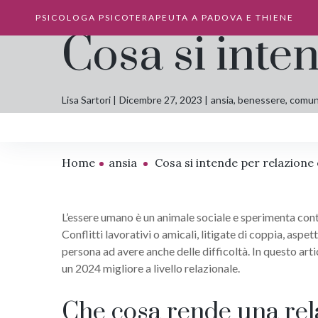
PSICOLOGA PSICOTERAPEUTA A PADOVA E THIENE
Cosa si inte
Lisa Sartori
Dicembre 27, 2023
ansia
,
benessere
,
comun
Home
ansia
Cosa si intende per relazione 
L’essere umano è un animale sociale e sperimenta contin
Conflitti lavorativi o amicali, litigate di coppia, asp
persona ad avere anche delle difficoltà. In questo art
un 2024 migliore a livello relazionale.
Che cosa rende una rel