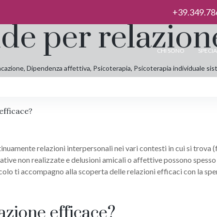
+39.349.78
nde per relazion
CHI SONO
SPECIA
cazione
,
Dipendenza affettiva
,
Psicoterapia
,
Psicoterapia individuale si
efficace?
uamente relazioni interpersonali nei vari contesti in cui si trova (f
ettative non realizzate e delusioni amicali o affettive possono spess
icolo ti accompagno alla scoperta delle relazioni efficaci con la spe
azione efficace?