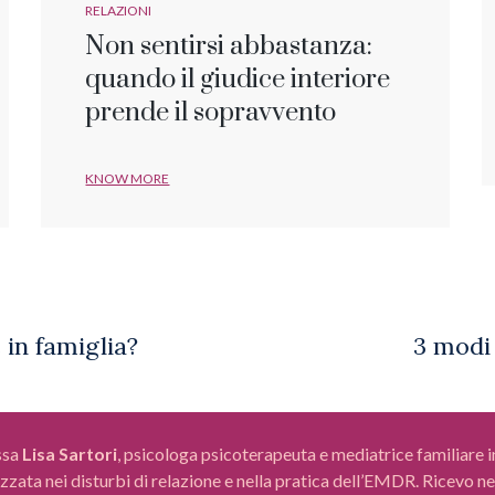
RELAZIONI
Non sentirsi abbastanza:
quando il giudice interiore
prende il sopravvento
KNOW MORE
ssa
Lisa Sartori
, psicologa psicoterapeuta e mediatrice familiare 
zzata nei disturbi di relazione e nella pratica dell’EMDR. Ricevo nei