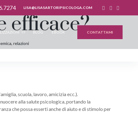
6.7274
LISA@LISASARTORIPSICOLOGA.COM
e efficace?
CONTATTAMI
LIZZAZIONI
BLOG
EBOOK
stemica
,
relazioni
amiglia, scuola, lavoro, amicizia ecc.).
o nuocere alla salute psicologica, portando la
ranza che possa esserti anche di aiuto e di stimolo per