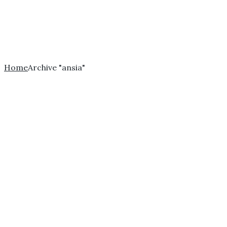
Home
Archive "ansia"
Quando
l’intimità
spaventa: