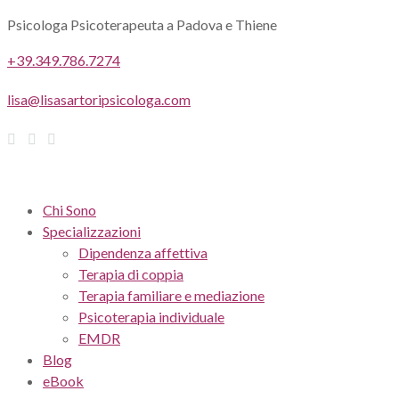
Psicologa Psicoterapeuta a Padova e Thiene
+39.349.786.7274
lisa@lisasartoripsicologa.com
Chi Sono
Specializzazioni
Dipendenza affettiva
Terapia di coppia
Terapia familiare e mediazione
Psicoterapia individuale
EMDR
Blog
eBook