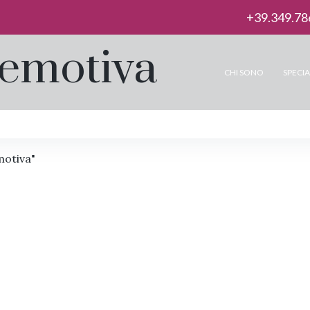
+39.349.78
emotiva
CHI SONO
SPECIA
motiva"
rappolati nell’amore:
Vicini s
ato oscuro del
lontani 