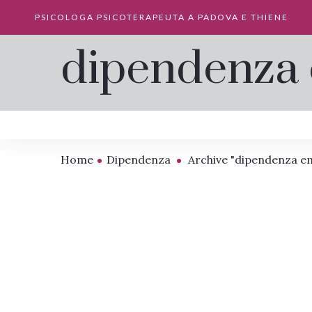
PSICOLOGA PSICOTERAPEUTA A PADOVA E THIENE
dipendenza 
Home
Dipendenza
Archive "dipendenza e
Quando l’intimità
Int
spaventa: origini e
il l