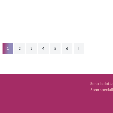
negativo
complesse all’interno delle relazioni tra genitori e
dell’alt
figli. Quando crescere significa scontrarsi, il
Esiste in
dissenso non nasce solo da incomprensioni
superficiali o da divergenze di...
LEGGI DI 
LEGGI DI PIÙ
1
2
3
4
5
6
Sono la dott.
Sono speciali