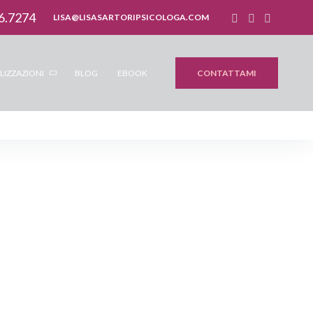
6.7274
LISA@LISASARTORIPSICOLOGA.COM
CONTATTAMI
LIZZAZIONI
BLOG
EBOOK
ul divano,
nello sguardo: il