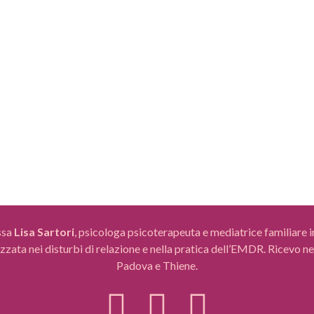
. Eppure, nelle relazioni umane, il bisogno
liberi di affidarsi
ro non è solo naturale, ma anche necessario.
vicinanza e distan
fatti una...
punto da diventare
sue radici molto...
PIÙ
LEGGI DI PIÙ
ssa
Lisa Sartori
, psicologa psicoterapeuta e mediatrice familiare 
zzata nei disturbi di relazione e nella pratica dell’EMDR. Ricevo nei
Padova e Thiene.