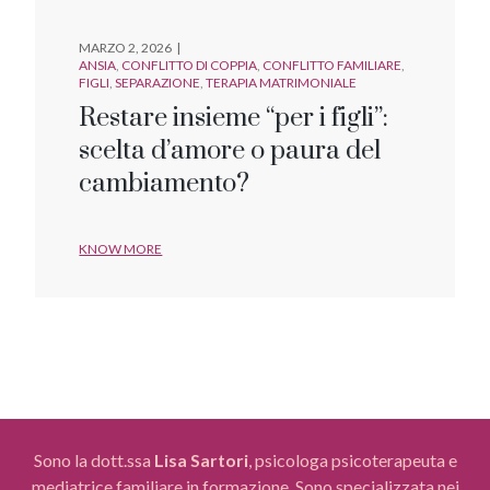
MARZO 2, 2026
ANSIA
CONFLITTO DI COPPIA
CONFLITTO FAMILIARE
FIGLI
SEPARAZIONE
TERAPIA MATRIMONIALE
Restare insieme “per i figli”:
scelta d’amore o paura del
cambiamento?
KNOW MORE
Sono la dott.ssa
Lisa Sartori
, psicologa psicoterapeuta e
mediatrice familiare in formazione. Sono specializzata nei