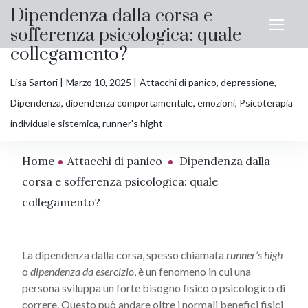
Dipendenza dalla corsa e
sofferenza psicologica: quale
collegamento?
Lisa Sartori
Marzo 10, 2025
Attacchi di panico
,
depressione
,
Dipendenza
,
dipendenza comportamentale
,
emozioni
,
Psicoterapia
individuale sistemica
,
runner's hight
Home
Attacchi di panico
Dipendenza dalla
corsa e sofferenza psicologica: quale
collegamento?
La dipendenza dalla corsa, spesso chiamata
runner’s high
o
dipendenza da esercizio
, è un fenomeno in cui una
persona sviluppa un forte bisogno fisico o psicologico di
correre. Questo può andare oltre i normali benefici fisici