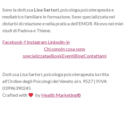
Sono la dott.ssa
Lisa Sartori
, psicologa psicoterapeuta e
mediatrice familiare in formazione. Sono specializzata nei
disturbi di relazione e nella pratica dell’EMDR. Ricevo nei miei
studi di Padova e Thiene.
Facebook-f
Instagram
Linkedin-in
Chi sono
In cosa sono
specializzata
eBook
Eventi
Blog
Contattami
Dott.ssa Lisa Sartori, psicologa psicoterapeuta iscritta
all’Ordine degli Psicologi del Veneto al n.
9527 | P.IVA
03996390245
Crafted with
by
Health Marketing®