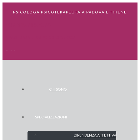
PSICOLOGA PSICOTERAPEUTA A PADOVA E THIENE
+39.349.786.7274
LISA@LISASARTORIPSICOLOGA.COM
CHI SONO
SPECIALIZZAZIONI
DIPENDENZA AFFETTIVA