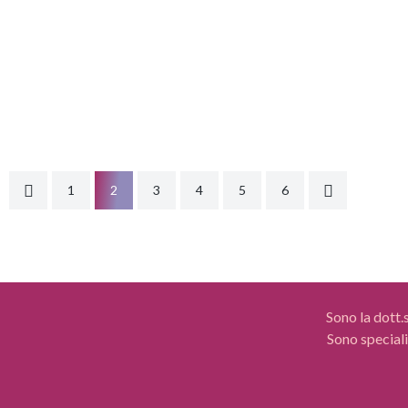
rappresenta il filo invisibile che tiene insieme due
dovrebbe
persone. Ma cosa accade quando questo filo si
salute p
tende troppo, si annoda o si spezza? La
fondamen
comunicazione tossica è una delle cause più comuni
ergo sen
— e spesso sottovalutate — della crisi...
seconda.
LEGGI DI PIÙ
LEGGI DI 
1
2
3
4
5
6
Sono la dott.
Sono speciali