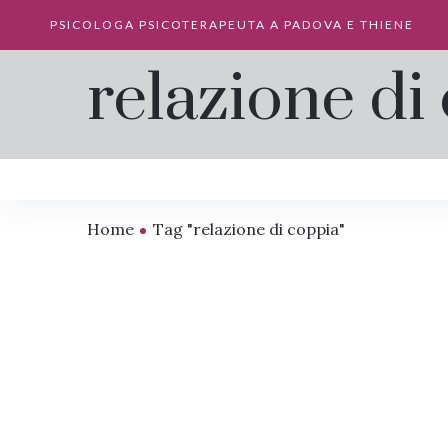
PSICOLOGA PSICOTERAPEUTA A PADOVA E THIENE
relazione di
Home
Tag "relazione di coppia"
Le ferite invisibili della
Amo
famiglia: riconoscerle
rad