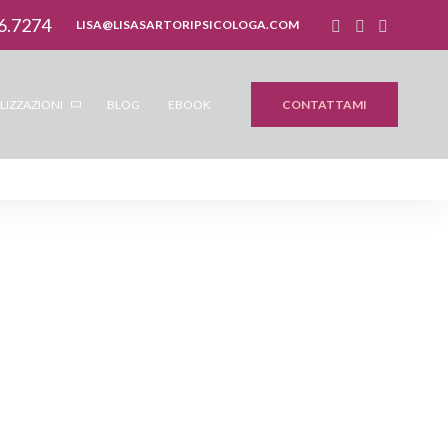
6.7274
LISA@LISASARTORIPSICOLOGA.COM
CONTATTAMI
LIZZAZIONI
BLOG
EBOOK
zio punitivo:
diventa