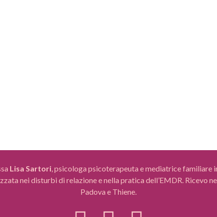
 sapere di normalità e non di patologia. LA
essere genitori. 
sicologica è stato dimostrata essere
separazione che la
tale e spesso collegata a quella fisica,
equilibrio, più c
za la prima risulta difficile anche la
relazione finisce,
 Ecco che in questo...
contrastanti: delus
PIÙ
LEGGI DI PIÙ
ssa
Lisa Sartori
, psicologa psicoterapeuta e mediatrice familiare 
zzata nei disturbi di relazione e nella pratica dell’EMDR. Ricevo nei
Padova e Thiene.