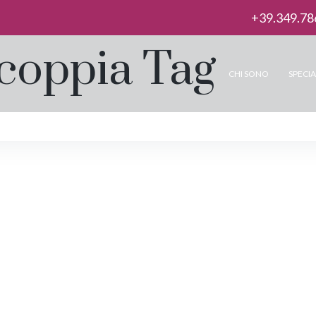
+39.349.78
 coppia Tag
CHI SONO
SPECIA
re o bisogno? Le
Il silen
ici della dipendenza
quando 