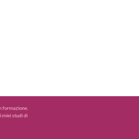
Anzi, spesso è proprio dopo una
 genitorialità richiede un nuovo
onsapevole e attento. Quando una
 le emozioni possono essere forti e
ione,...
in formazione.
 miei studi di