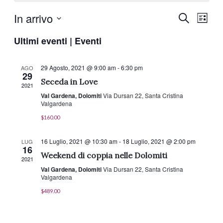
Eve
In arrivo
Ev
Cerca
Lista
Seleziona
Ultimi eventi | Eventi
Ric
Vi
la
data.
Na
29 Agosto, 2021 @ 9:00 am
-
6:30 pm
AGO
e
29
Seceda in Love
2021
Val Gardena, Dolomiti
Via Dursan 22, Santa Cristina
vis
Valgardena
$160.00
Na
16 Luglio, 2021 @ 10:30 am
-
18 Luglio, 2021 @ 2:00 pm
LUG
16
Weekend di coppia nelle Dolomiti
2021
Val Gardena, Dolomiti
Via Dursan 22, Santa Cristina
Valgardena
$489.00