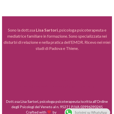
Sono la dott.ssa
Lisa Sartori
, psicologa psicoterapeuta e
mediatrice familiare in formazione. Sono specializzata nei
disturbi di relazione e nella pratica dell’EMDR. Ricevo nei miei
studi di Padova e Thiene.
Chi sono
In cosa sono
specializzata
eBook
Eventi
Blog
Contattami
Dott.ssa Lisa Sartori, psicologa psicoterapeuta iscritta all’Ordine
degli Psicologi del Veneto al n.
9527 | P.IVA 03996390245
Crafted with
by
Health Marketing®
Scrivimi su WhatsApp